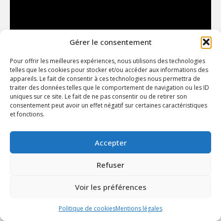
Gérer le consentement
Pour offrir les meilleures expériences, nous utilisons des technologies
telles que les cookies pour stocker et/ou accéder aux informations des
appareils. Le fait de consentir à ces technologies nous permettra de
traiter des données telles que le comportement de navigation ou les ID
uniques sur ce site. Le fait de ne pas consentir ou de retirer son
consentement peut avoir un effet négatif sur certaines caractéristiques
|
|
Mentions légales
Politique de cookies
Rachat injecteurs
et fonctions.
diesel
Copyright © 2015 – 2026 | AS DIESEL | Tous droits réservés
Accepter
Refuser
Voir les préférences
Politique de cookies
Mentions légales